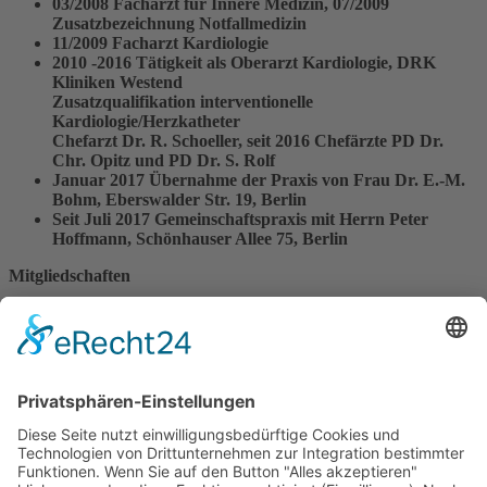
03/2008 Facharzt für Innere Medizin, 07/2009
Zusatzbezeichnung Notfallmedizin
11/2009 Facharzt Kardiologie
2010 -2016 Tätigkeit als Oberarzt Kardiologie, DRK
Kliniken Westend
Zusatzqualifikation interventionelle
Kardiologie/Herzkatheter
Chefarzt Dr. R. Schoeller, seit 2016 Chefärzte PD Dr.
Chr. Opitz und PD Dr. S. Rolf
Januar 2017 Übernahme der Praxis von Frau Dr. E.-M.
Bohm, Eberswalder Str. 19, Berlin
Seit Juli 2017 Gemeinschaftspraxis mit Herrn Peter
Hoffmann, Schönhauser Allee 75, Berlin
Mitgliedschaften
Deutsche Gesellschaft für Innere Medizin (DGIM)
Deutsche Gesellschaft für Kardiologie (DGK)
×
Vita Dr. Peter Hoffmann
Studium der Humanmedizin an der LMU München und
der FU Berlin
Staatsexamen im Jahre 2000