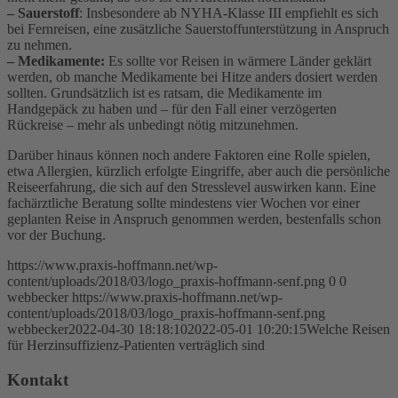
– Sauerstoff
: Insbesondere ab NYHA-Klasse III empfiehlt es sich
bei Fernreisen, eine zusätzliche Sauerstoffunterstützung in Anspruch
zu nehmen.
– Medikamente:
Es sollte vor Reisen in wärmere Länder geklärt
werden, ob manche Medikamente bei Hitze anders dosiert werden
sollten. Grundsätzlich ist es ratsam, die Medikamente im
Handgepäck zu haben und – für den Fall einer verzögerten
Rückreise – mehr als unbedingt nötig mitzunehmen.
Darüber hinaus können noch andere Faktoren eine Rolle spielen,
etwa Allergien, kürzlich erfolgte Eingriffe, aber auch die persönliche
Reiseerfahrung, die sich auf den Stresslevel auswirken kann. Eine
fachärztliche Beratung sollte mindestens vier Wochen vor einer
geplanten Reise in Anspruch genommen werden, bestenfalls schon
vor der Buchung.
https://www.praxis-hoffmann.net/wp-
content/uploads/2018/03/logo_praxis-hoffmann-senf.png
0
0
webbecker
https://www.praxis-hoffmann.net/wp-
content/uploads/2018/03/logo_praxis-hoffmann-senf.png
webbecker
2022-04-30 18:18:10
2022-05-01 10:20:15
Welche Reisen
für Herzinsuffizienz-Patienten verträglich sind
Kontakt