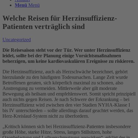
Menü
Menü
Welche Reisen für Herzinsuffizienz-
Patienten verträglich sind
Uncategorized
Die Reisesaison steht vor der Tür. Wer unter Herzinsuffizienz
leidet, sollte bei der Planung einige Vorsichtsmaßnahmen
beherzigen, um keine kardiovaskulären Ereignisse zu riskieren.
Die Herzinsuffizienz, auch als Herzschwäche bezeichnet, gehört
hierzulande zu den häufigsten Todesursachen. Lange Zeit wurde
Betroffenen geraten, sich körperlich maximal zu schonen, also
Anstrengung zu vermeiden. Mittlerweile aber gilt moderate
Bewegung als heilsam und empfehlenswert. Somit spricht prinzipiell
auch nichts gegen Reisen. Je nach Schwere der Erkrankung – bei
Herzinsuffizienz wird zwischen den vier Stadien NYHA-Klasse I
bis IV unterschieden – sollte allerdings darauf geachtet werden, das
Herz-Kreislauf-System nicht zu überfordern.
„Kritisch können sich bei Herzinsuffizienz-Patienten insbesondere
große Höhe, starke Hitze, Stress, langes Stillsitzen, hohe
Ozonbelastung und Luftverschmutzung auswirken“, erklärt der in