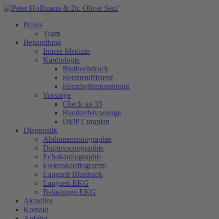
Praxis
Team
Behandlung
Innere Medizin
Kardiologie
Bluthochdruck
Herzinsuffizienz
Herzrhythmusstörung
Vorsorge
Check up 35
Hautkrebsvorsorge
DMP Curaplan
Diagnostik
Abdomensonographie
Duplexsonographie
Echokardiographie
Elektrokardiogramm
Langzeit Blutdruck
Langzeit-EKG
Belastungs-EKG
Aktuelles
Kontakt
Anfahrt