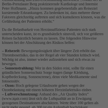
Berlin-Prenzlauer Berg praktizierende Kardiologe und Internist
Peter Hoffmann. „Hinzu kommen gegebenenfalls am Reiseziel
kursierende Erkrankungen. Zu bedenken ist, dass mehrere dieser
Faktoren gleichzeitig auftreten und sich kumulieren können, was die
Gefährdung der Patienten erhöht.“
Da die Belastbarkeit von Herzinsuffizienz-Patienten sich stark
unterscheiden kann, ist es grundsätzlich sinnvoll, sich vor größeren
Reisen fachärztlich beraten zu lassen. Die folgenden Hinweise
können bei der Abschätzung des Risikos helfen:
– Reisezeit:
Bewegungslosigkeit über längere Zeit erhöht das
Thromboserisiko, das in der Regel ab vier Stunden kritisch wird.
Wichtig ist also, immer wieder aufzustehen und sich etwas zu
bewegen.
– Sonnenstrahlung:
Wer in den Süden reist, sollte für einen
gründlichen Sonnenschutz Sorge tragen (lange Kleidung,
Kopfbedeckung, Sonnencreme), denn viele Medikamente sind
fotosensitiv.
– Ozon:
Hoch gelegene Urlaubsorte gehen wegen der
Ozonbelastung mit einem höheren Herzinfarktrisiko einher.
– Luftverschmutzung:
Anhand des „Air Quality Index“
(www.iqair.com) lässt sich die Luftqualität an in Erwägung
gezogenen Destinationen abschätzen. Werte über 100 gelten als
nicht mehr gesund, ab 300 ist ein Aufenthalt hochriskant.