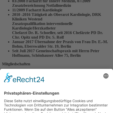
03/2008 Facharzt für Innere Medizin, 07/2009
Zusatzbezeichnung Notfallmedizin
11/2009 Facharzt Kardiologie
2010 -2016 Tätigkeit als Oberarzt Kardiologie, DRK
Kliniken Westend
Zusatzqualifikation interventionelle
Kardiologie/Herzkatheter
Chefarzt Dr. R. Schoeller, seit 2016 Chefärzte PD Dr.
Chr. Opitz und PD Dr. S. Rolf
Januar 2017 Übernahme der Praxis von Frau Dr. E.-M.
Bohm, Eberswalder Str. 19, Berlin
Seit Juli 2017 Gemeinschaftspraxis mit Herrn Peter
Hoffmann, Schönhauser Allee 75, Berlin
Mitgliedschaften
Deutsche Gesellschaft für Innere Medizin (DGIM)
Deutsche Gesellschaft für Kardiologie (DGK)
×
Vita Dr. Peter Hoffmann
Studium der Humanmedizin an der LMU München und
der FU Berlin
Staatsexamen im Jahre 2000