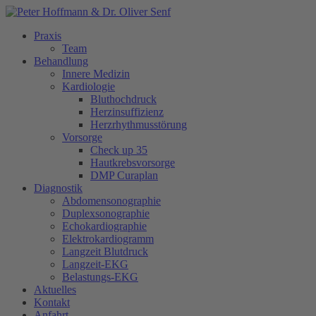
Praxis
Team
Behandlung
Innere Medizin
Kardiologie
Bluthochdruck
Herzinsuffizienz
Herzrhythmusstörung
Vorsorge
Check up 35
Hautkrebsvorsorge
DMP Curaplan
Diagnostik
Abdomensonographie
Duplexsonographie
Echokardiographie
Elektrokardiogramm
Langzeit Blutdruck
Langzeit-EKG
Belastungs-EKG
Aktuelles
Kontakt
Anfahrt