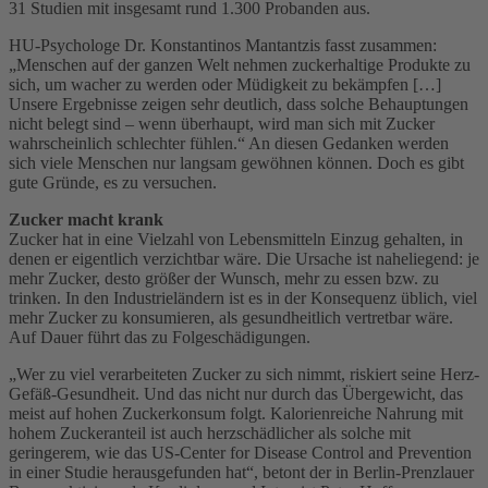
31 Studien mit insgesamt rund 1.300 Probanden aus.
HU-Psychologe Dr. Konstantinos Mantantzis fasst zusammen:
„Menschen auf der ganzen Welt nehmen zuckerhaltige Produkte zu
sich, um wacher zu werden oder Müdigkeit zu bekämpfen […]
Unsere Ergebnisse zeigen sehr deutlich, dass solche Behauptungen
nicht belegt sind – wenn überhaupt, wird man sich mit Zucker
wahrscheinlich schlechter fühlen.“ An diesen Gedanken werden
sich viele Menschen nur langsam gewöhnen können. Doch es gibt
gute Gründe, es zu versuchen.
Zucker macht krank
Zucker hat in eine Vielzahl von Lebensmitteln Einzug gehalten, in
denen er eigentlich verzichtbar wäre. Die Ursache ist naheliegend: je
mehr Zucker, desto größer der Wunsch, mehr zu essen bzw. zu
trinken. In den Industrieländern ist es in der Konsequenz üblich, viel
mehr Zucker zu konsumieren, als gesundheitlich vertretbar wäre.
Auf Dauer führt das zu Folgeschädigungen.
„Wer zu viel verarbeiteten Zucker zu sich nimmt, riskiert seine Herz-
Gefäß-Gesundheit. Und das nicht nur durch das Übergewicht, das
meist auf hohen Zuckerkonsum folgt. Kalorienreiche Nahrung mit
hohem Zuckeranteil ist auch herzschädlicher als solche mit
geringerem, wie das US-Center for Disease Control and Prevention
in einer Studie herausgefunden hat“, betont der in Berlin-Prenzlauer