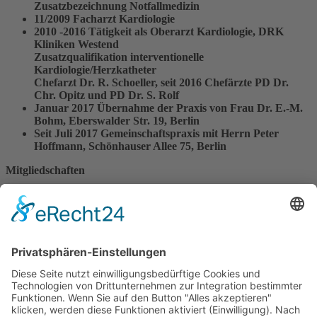
Zusatzbezeichnung Notfallmedizin
11/2009 Facharzt Kardiologie
2010 -2016 Tätigkeit als Oberarzt Kardiologie, DRK
Kliniken Westend
Zusatzqualifikation interventionelle
Kardiologie/Herzkatheter
Chefarzt Dr. R. Schoeller, seit 2016 Chefärzte PD Dr.
Chr. Opitz und PD Dr. S. Rolf
Januar 2017 Übernahme der Praxis von Frau Dr. E.-M.
Bohm, Eberswalder Str. 19, Berlin
Seit Juli 2017 Gemeinschaftspraxis mit Herrn Peter
Hoffmann, Schönhauser Allee 75, Berlin
Mitgliedschaften
Deutsche Gesellschaft für Innere Medizin (DGIM)
Deutsche Gesellschaft für Kardiologie (DGK)
×
Vita Dr. Peter Hoffmann
Studium der Humanmedizin an der LMU München und
der FU Berlin
Staatsexamen im Jahre 2000
2000-2002 Arzt im Praktikum in der Schlossparkklinik