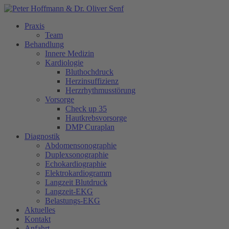
Praxis
Team
Behandlung
Innere Medizin
Kardiologie
Bluthochdruck
Herzinsuffizienz
Herzrhythmusstörung
Vorsorge
Check up 35
Hautkrebsvorsorge
DMP Curaplan
Diagnostik
Abdomensonographie
Duplexsonographie
Echokardiographie
Elektrokardiogramm
Langzeit Blutdruck
Langzeit-EKG
Belastungs-EKG
Aktuelles
Kontakt
Anfahrt