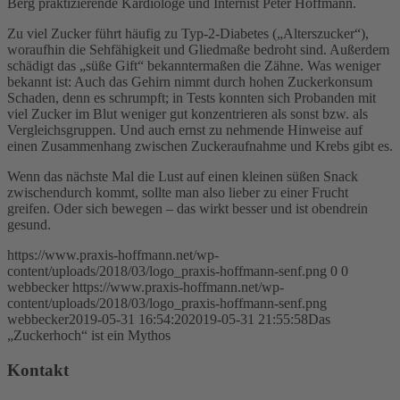
Berg praktizierende Kardiologe und Internist Peter Hoffmann.
Zu viel Zucker führt häufig zu Typ-2-Diabetes („Alterszucker“),
woraufhin die Sehfähigkeit und Gliedmaße bedroht sind. Außerdem
schädigt das „süße Gift“ bekanntermaßen die Zähne. Was weniger
bekannt ist: Auch das Gehirn nimmt durch hohen Zuckerkonsum
Schaden, denn es schrumpft; in Tests konnten sich Probanden mit
viel Zucker im Blut weniger gut konzentrieren als sonst bzw. als
Vergleichsgruppen. Und auch ernst zu nehmende Hinweise auf
einen Zusammenhang zwischen Zuckeraufnahme und Krebs gibt es.
Wenn das nächste Mal die Lust auf einen kleinen süßen Snack
zwischendurch kommt, sollte man also lieber zu einer Frucht
greifen. Oder sich bewegen – das wirkt besser und ist obendrein
gesund.
https://www.praxis-hoffmann.net/wp-
content/uploads/2018/03/logo_praxis-hoffmann-senf.png
0
0
webbecker
https://www.praxis-hoffmann.net/wp-
content/uploads/2018/03/logo_praxis-hoffmann-senf.png
webbecker
2019-05-31 16:54:20
2019-05-31 21:55:58
Das
„Zuckerhoch“ ist ein Mythos
Kontakt